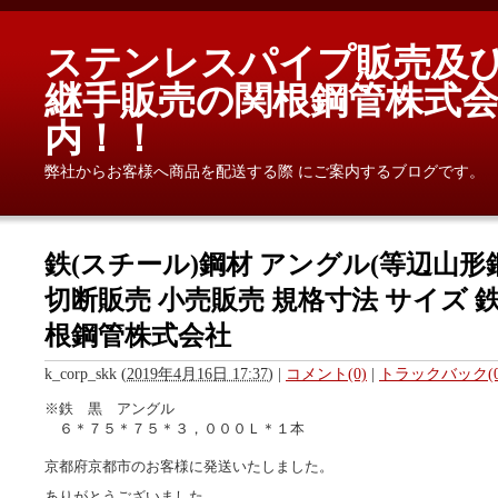
ステンレスパイプ販売及
継手販売の関根鋼管株式会
内！！
弊社からお客様へ商品を配送する際 にご案内するブログです。
鉄(スチール)鋼材 アングル(等辺山形
切断販売 小売販売 規格寸法 サイズ 鉄通
根鋼管株式会社
k_corp_skk
(
2019年4月16日 17:37
)
|
コメント(0)
|
トラックバック(0
※鉄 黒 アングル
６＊７５＊７５＊３，０００Ｌ＊１本
京都府京都市のお客様に発送いたしました。
ありがとうございました。