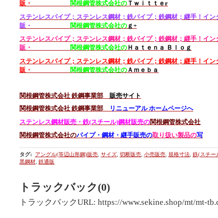
販・
関根鋼管株式会社の
Ｔｗｉｔｔｅr
ステンレスパイプ；ステンレス鋼材；
鉄パイプ；鉄
鋼材；継手！イン
販・
関根鋼管株式会社の
ｇ+
ステンレスパイプ；ステンレス鋼材；鉄パイプ；鉄鋼材；継手！イン
販・
関根鋼管株式会社の
Ｈａｔｅｎａ Ｂｌｏｇ
ステンレスパイプ；
ステンレス鋼材；鉄
パイプ；鉄鋼材；継手！イン
販・
関根鋼管株式会社の
Ａｍｅｂａ
関根鋼管株式会社 鉄鋼事業部
販売サイト
関根鋼管株式会社 鉄鋼事業部
リニューアル ホームページへ
ステンレス鋼材販売・
鉄
(スチール)鋼材販売の
関根鋼管株式会社
関根鋼管株式会社の
パイプ・鋼材・継手販売の
取り扱い製品の
写
タグ
:
アングル(等辺山形鋼)販売
,
サイズ
,
切断販売
,
小売販売
,
規格寸法
,
鉄(スチー
黒鋼材
,
鉄通販
トラックバック(0)
トラックバックURL: https://www.sekine.shop/mt/mt-tb.c