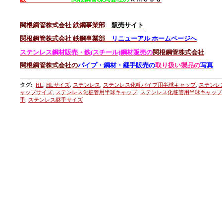
関根鋼管株式会社 鉄鋼事業部
販売サイト
関根鋼管株式会社 鉄鋼事業部
リニューアル ホームページへ
ステンレス鋼材販売・
鉄
(スチール)鋼材販売の
関根鋼管株式会社
関根鋼管株式会社の
パイプ・鋼材・継手販売の
取り扱い製品の
写真
タグ
:
HL
,
HLサイズ
,
ステンレス
,
ステンレス化粧パイプ用半球キャップ
,
ステンレ
ャップサイズ
,
ステンレス化粧管用半球キャップ
,
ステンレス化粧管用半球キャップ
手
,
ステンレス継手サイズ