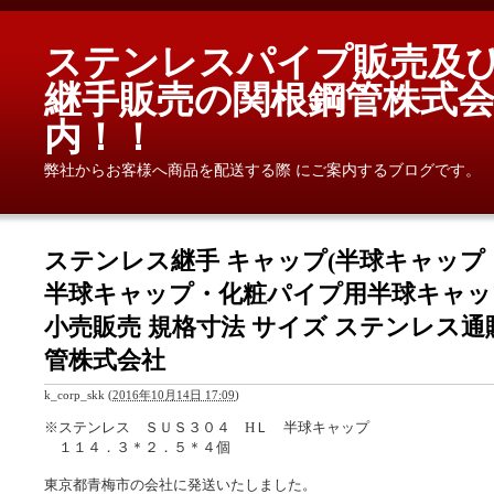
ステンレスパイプ販売及
継手販売の関根鋼管株式会
内！！
弊社からお客様へ商品を配送する際 にご案内するブログです。
ステンレス継手 キャップ(半球キャップ
半球キャップ・化粧パイプ用半球キャッ
小売販売 規格寸法 サイズ ステンレス通販
管株式会社
k_corp_skk
(
2016年10月14日 17:09
)
※ステンレス ＳＵＳ３０４ HＬ 半球キャップ
１１４．３＊２．５＊４個
東京都青梅市の会社に発送いたしました。